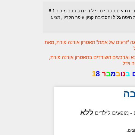
פ ע י ל ו י ו ת ע ם נ כ ד י ם ו י ל ד י ם ב נ ו ב מ ב ר 1 8
 חיפה גליל והסביבה קניון עופר הקריון, מציע
ה "זרעים של אמת" תאטרון אורנה פורת, מאת
א וארבעים השודדים בתאטרון אורנה פורת,
 וידל
ב
נ
ו
ב
מ
ב
ר
8
1
בה
ללא
ם - מופעים לילדים
בים.