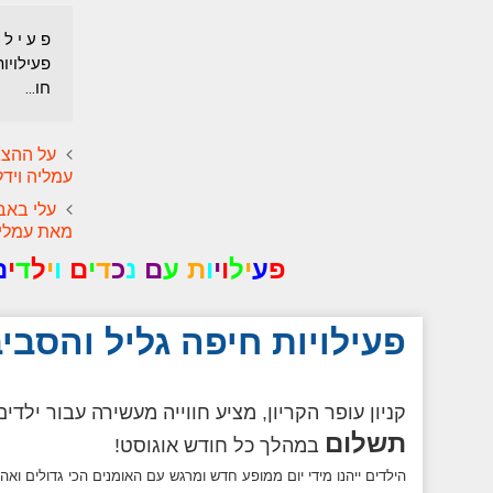
פעילויות
חו...
על ההצג
עמליה וידל
עלי באב
מאת עמליה
פ
ע
י
ל
ו
י
ו
ת
ע
ם
נ
כ
ד
י
ם
ו
י
ל
ד
י
ם
פעילויות חיפה גליל והסבי
קניון עופר הקריון, מציע חווייה מעשירה עבור ילדי
תשלום
במהלך כל חודש אוגוסט!
הילדים ייהנו מידי יום ממופע חדש ומרגש עם האומנים הכי גדולים ואהו