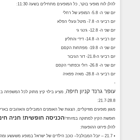
להלן לוח מופעי בוקר, כל המופעים מתחילים בשעה 11:30:
יום שני ה- 5.8- המופע של רחלי
יום רביעי ה- 7.8- מיטל ונעלי הפלא
יום שני ה- 12.8- גינגי גי
יום רביעי ה- 14.8- דידי והתליון
יום שני ה- 19.8- מפתחות הקסם
יום רביעי ה-21.8- דור הגיבור
יום שני ה- 26.8- רולי וכפתורי הקסם
יום רביעי ה- 28.8- מאיה פפאיה
-
עופר גרנד קניון חיפה
, מציע בילוי קיץ מתוק לכל המשפחה במה
21.7-28.8:
מגוון מופעים מוזיקליים, הצגות של האומנים המובילים והאהובים בארץ
הכניסה חופשית!
חניה חינ
חופשת הקיץ למתוקה במיוחד!
להלן פירוט ההופעות:
• 21.7 – יובל המבולבל– כוכב הילדים של ישראל במופע משעשע ומהנה לרגל הקיץ.