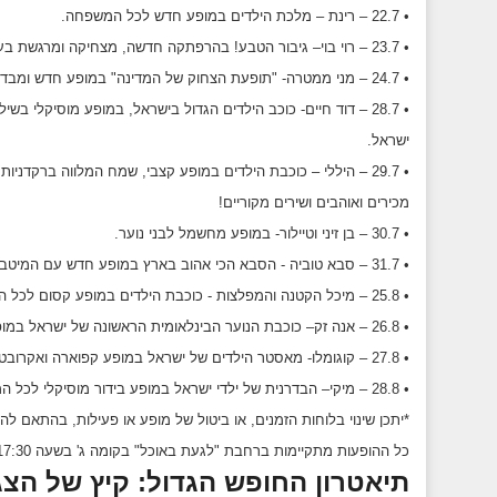
• 22.7 – רינת – מלכת הילדים במופע חדש לכל המשפחה.
• 23.7 – רוי בוי– גיבור הטבע! בהרפתקה חדשה, מצחיקה ומרגשת בעקבות הדינוזאור האבוד.
• 24.7 – מני ממטרה- "תופעת הצחוק של המדינה" במופע חדש ומבדר במיוחד.
• 28.7 – דוד חיים- כוכב הילדים הגדול בישראל, במופע מוסיקלי בש
ישראל.
• 29.7 – היללי – כוכבת הילדים במופע קצבי, שמח המלווה ברקדנ
מכירים ואוהבים ושירים מקוריים!
• 30.7 – בן זיני וטיילור- במופע מחשמל לבני נוער.
• 31.7 – סבא טוביה - הסבא הכי אהוב בארץ במופע חדש עם המיטב מכל השנים.
• 25.8 – מיכל הקטנה והמפלצות - כוכבת הילדים במופע קסום לכל המשפחה.
• 26.8 – אנה זק– כוכבת הנוער הבינלאומית הראשונה של ישראל במופע חדש בליווי רקדנים.
• 27.8 – קוגומלו- מאסטר הילדים של ישראל במופע קפוארה ואקרובטיקה מרהיב לכל המשפחה.
• 28.8 – מיקי– הבדרנית של ילדי ישראל במופע בידור מוסיקלי לכל המשפחה.
*יתכן שינוי בלוחות הזמנים, או ביטול של מופע או פעילות, בהתאם לה
כל ההופעות מתקיימות ברחבת "לגעת באוכל" בקומה ג' בשעה 17:30
תיאטרון החופש הגדול: קיץ של הצג