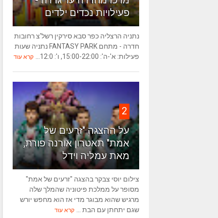
מרכז מחדרה עד גדרה -
פעילויות נכדים ילדים
נתניה הרצליה כפר סבא סירקין רשל'צ רחובות
חדרה - מתחם FANTASY PARK נתניה שעות
פעילות: א'-ה': 15:00-22:00, ו': 12:0...
קרא עוד
2
על ההצגה "זרעים של
אמת" תאטרון אורנה פורת,
מאת עמליה וידל
צילום יוסי צבקר בהצגה "זרעים של אמת"
מסופר על ממלכת פיטוניה שהמלך שלה
מרגיש שהוא מבוגר מדי אז הוא מחפש יורש
שגם יתחתן עם הבת ...
קרא עוד